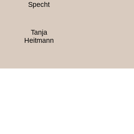
Specht
Tanja
Heitmann